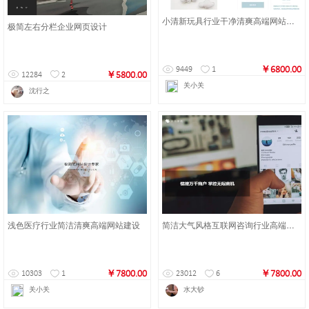
小清新玩具行业干净清爽高端网站建设
极简左右分栏企业网页设计
￥6800.00
9449
1
￥5800.00
12284
2
关小关
沈行之
浅色医疗行业简洁清爽高端网站建设
简洁大气风格互联网咨询行业高端网站建设
￥7800.00
￥7800.00
10303
1
23012
6
关小关
水大钞