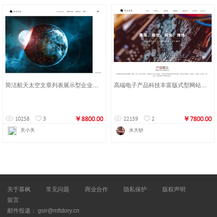
简洁航天太空文章列表展示型企业网站
高端电子产品科技丰富版式型网站建设
￥8800.00
￥7800.00
10258
3
22159
2
关小关
水大钞
关于慕枫
常见问题
商业合作
隐私保护
版权声明
留言
邮件投递： gsir@mfstory.cn