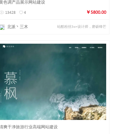
黄色调产品展示网站建设
￥5800.00
13428
4
北派丶三木
站酷粉丝3w+设计师，磨砺锋芒
详情
预览
清爽干净旅游行业高端网站建设