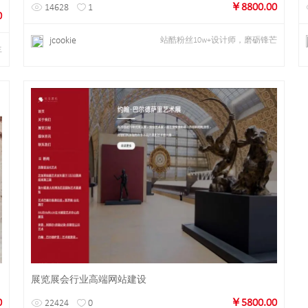
￥8800.00
14628
1
0
jcookie
站酷粉丝10w+设计师，磨砺锋芒
生
详情
预览
展览展会行业高端网站建设
0
￥5800.00
22424
0