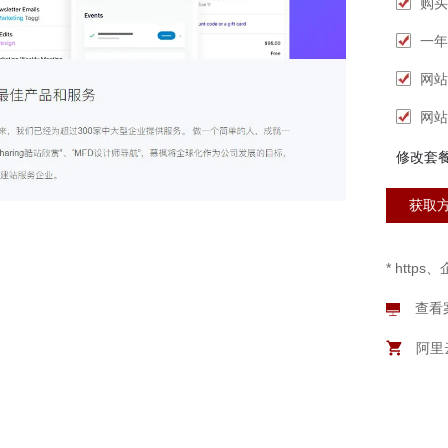
购买
一年
网站
网站
修改套
获取
* htt
查看
阿里