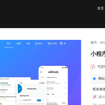
首页
编号：#B1
小程
可定
网站
配套服
设计