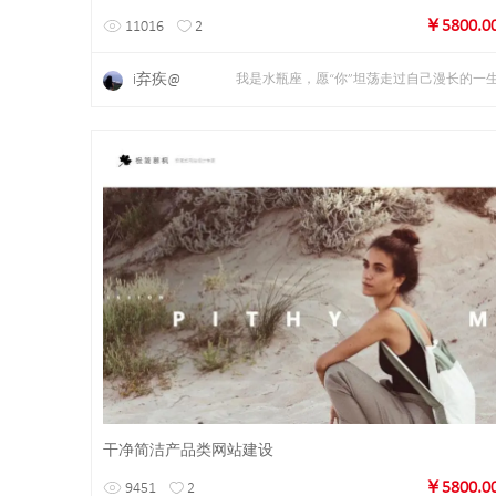
￥5800.0
11016
2
i弃疾@
我是水瓶座，愿“你”坦荡走过自己漫长的一
详情
预览
干净简洁产品类网站建设
￥5800.0
9451
2