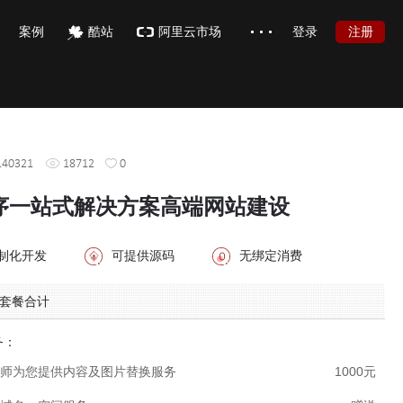
注册
案例
酷站
阿里云市场
登录
签约设计师
加盟
博客
40321
18712
0
慕枫官网
序一站式解决方案高端网站建设
品牌故事
常见问题
制化开发
可提供源码
无绑定消费
在线帮助
套餐合计
务：
师为您提供内容及图片替换服务
1000元