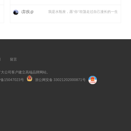
i弃疾@
！
我是水瓶座，愿“你”坦荡走过自己漫长的一生
明
留言
广大公司客户建立高端品牌网站。
P备15047023号
浙公网安备 33021202000871号