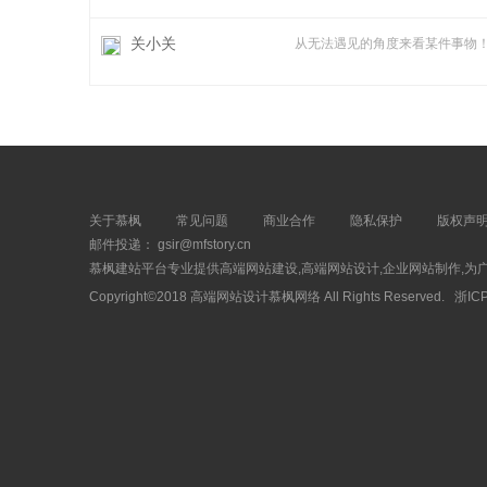
关小关
从无法遇见的角度来看某件事物
关于慕枫
常见问题
商业合作
隐私保护
版权声
邮件投递： gsir@mfstory.cn
慕枫建站平台专业提供高端网站建设,高端网站设计,企业网站制作,为
Copyright©2018 高端网站设计慕枫网络 All Rights Reserved.
浙IC