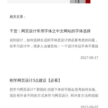
相关文章：
干货：网页设计常用字体之中文网站的字体选择
说到设计，如何选择合适的字体是设计师必要考虑的问题，
在学习设计中，很多人会被告知：一个设计作品字体不要超
过三种，在经过众多实践我也证实并肯定这一观点。单从网
2017-08-17
页设计上讲，字体的选择的确不太超过三种，打个比方说，
就一个微软雅黑的使用，在做标题的时候可以用48px、
blod、#1367ab，做副标题的时候可以用20px、blod、
#1367ab、Regular，做正文可以使用18px、#000、Light，
刚学网页设计3点建议【必看】
经过对字体的变色、大小、粗细调整，就可以实现简单排版
上字体的层次关系，再加上其他几个Italic、Regular、
想学习网页设计? 那很好,但接下来你可能会思考如何去做。
Heavy等基础的变形，配合字间距、行间距等设定，单凭一
现在有许多不同的方式来学习网页设计, 和许多方法和技能
种微软雅黑就可以撑起一个普通网站。
组合所涉及的领域。这些小技巧将帮助你，让你学习更有效:
2017-09-07