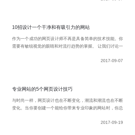
10招设计一个干净和有吸引力的网站
作为一个成功的网页设计师不再是具备简单的技术技能。你
需要有敏锐视觉的眼睛和对流行趋势的掌握。 让我们讨论一
下12个元素来设计一个网站,可以让你的观众参与其中。 查
2017-09-07
看以下几点,将帮助你设计一个更干净、有吸引力的网站。你
可能需要看一些网页设计的例子为你的灵感。
专业网站的5个网页设计技巧
与时尚一样，网页设计也在不断变化，潮流和潮流也在不断
变化。当你要创建一个能给你带来专业印象的网站时，你总
是能很好地保持每一项最新的进展和趋势。毕竟，当你去面
2017-09-19
试的时候，你不希望自己看起来最好吗?