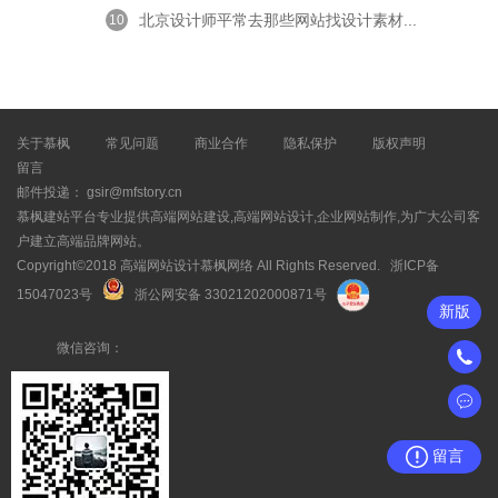
北京设计师平常去那些网站找设计素材...
10
关于慕枫
常见问题
商业合作
隐私保护
版权声明
留言
邮件投递： gsir@mfstory.cn
慕枫建站平台专业提供高端网站建设,高端网站设计,企业网站制作,为广大公司客
户建立高端品牌网站。
Copyright©2018 高端网站设计慕枫网络 All Rights Reserved.
浙ICP备
15047023号
浙公网安备 33021202000871号
新版
微信咨询：
留言