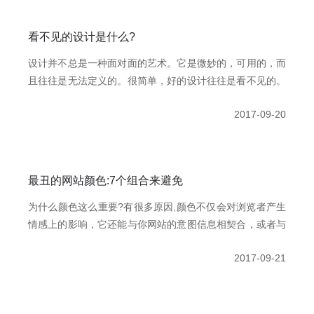
看不见的设计是什么?
设计并不总是一种面对面的艺术。它是微妙的，可用的，而
且往往是无法定义的。很简单，好的设计往往是看不见的。
而要清楚的是，无形的设计并不是要给项目添加层、透明或
2017-09-20
隐藏的含义。它是关于创建大型的以用户为导向的项目，这
些项目在功能上和视觉上都是相对的。
最丑的网站颜色:7个组合来避免
为什么颜色这么重要?有很多原因,颜色不仅会对浏览者产生
情感上的影响，它还能与你网站的意图信息相契合，或者与
你的网站相冲突。此外，它还对网站所有者(包括他的品味)
2017-09-21
进行了大量的介绍，并宣布了所有者或设计师是否意识到色
彩理论和应用它的基本原则。