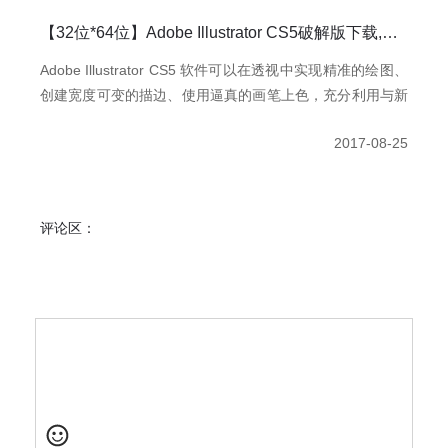
的性能系统提供各种形状、颜色、复杂效果和丰富的排版 。
【32位*64位】Adobe Illustrator CS5破解版下载,AI CS5绿色版下载,AI CS5安装教程
Adobe Illustrator CS5 软件可以在透视中实现精准的绘图、
创建宽度可变的描边、使用逼真的画笔上色，充分利用与新
的 Adobe CS Live 在线服务的集成。AI CS5具有完全控制
2017-08-25
宽度可变、沿路径缩放的描边、箭头、虚线和艺术画笔。无
需访问多个工具和面板，就可以在画板上直观地合并、编辑
和填充形状。
评论区：