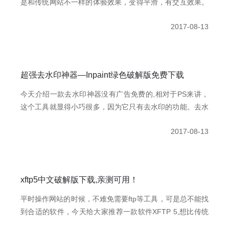
是和传统网站不一样的体验效果，变得平滑，有交互效果。
可是在写动画的时候往往因为太多的动画效果无法及时想到,
2017-08-13
比如动画的过渡效果（贝兹曲线中）cubic-bezier(0.500,
0.250, 0.500, 0.750)这个函数都是数字，这时候就需要一个
工具来直观的表现所做动画的时时效果
超强去水印神器—Inpaint绿色破解版免费下载
今天介绍一款去水印神器没有广告免费的,相对于PS来讲，
这个工具就显得小巧很多，因为它只有去水印的功能。去水
印功能虽然不及PS那么强大(PS因为有其他功能配合，细节
2017-08-13
处理会完美一些)，但是处理一般的水印我觉得足够了，你
想效果很完美还是推荐你用PS，因为PS有多种工具配合，
最终效果会好一点。如果你的PS技术一般的我劝你还是用这
个吧，不用那么纠结。
xftp5中文破解版下载,亲测可用！
平时操作网站的时候，不难免需要ftp等工具，可是总不能找
到合适的软件，今天给大家推荐一款软件XFTP 5,想比传统
的ftp更加的强大，界面设计的也合理，亲测能用。