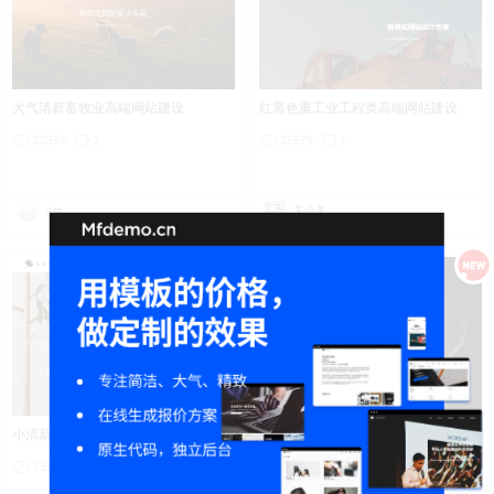
大气清新畜牧业高端网站建设
红黑色重工业工程类高端网站建设
20397
2
25679
1
Ant
关小关
小清新清爽干净产品类极简网站建设
黑色大气金属器械产品展示网站建设
23978
2
23666
0