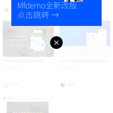
沈行之
关小关
传统绿色应用治愈APP网站建设
小程序一站式解决方案高端网站建设
19255
4
18738
0
关小关
i弃疾@