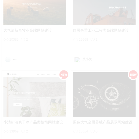
大气清新畜牧业高端网站建设
红黑色重工业工程类高端网站建设
20383
2
25668
1
Ant
关小关
小清新清爽干净产品类极简网站建设
黑色大气金属器械产品展示网站建设
23969
2
23654
0