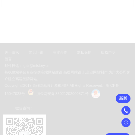
关于慕枫
常见问题
商业合作
隐私保护
版权声明
留言
邮件投递： gsir@mfstory.cn
慕枫建站平台专业提供高端网站建设,高端网站设计,企业网站制作,为广大公司客
户建立高端品牌网站。
Copyright©2018 高端网站设计慕枫网络 All Rights Reserved.
浙ICP备
15047023号
浙公网安备 33021202000871号
新版
微信咨询：