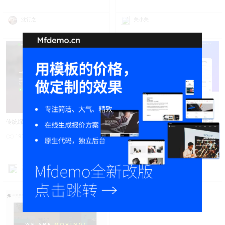
沈行之
关小关
传统绿色应用治愈APP网站建设
小程序一站式解决方案高端网站建设
19243
4
18722
0
关小关
i弃疾@