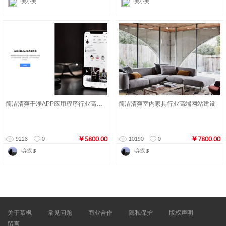
关小关
关小关
简洁清爽干净APP应用程序行业高端网站建设
简洁清爽室内家具行业高端网站建设
￥5800.00
￥7800.00
9228
0
10190
0
i弃疾@
i弃疾@
关于慕枫
常见问题
商业合作
隐私保护
版权声明
留言