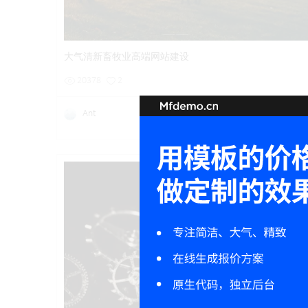
详情
预览
后台试用
大气清新畜牧业高端网站建设
20378
2
Ant
用极简的线条勾勒出最具灵性的空
详情
预览
后台试用