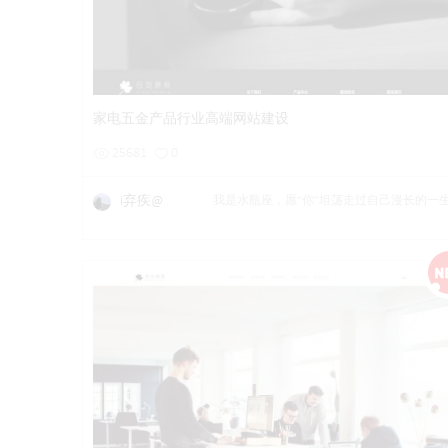
详情
预览
后台试用
家电五金产品行业高端网站建设
25681
0
i弃疾@
我是水瓶座，愿“你”坦荡走过自己漫长的一