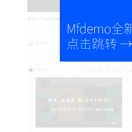
黑色大气金属器械产品展示网站建设
23652
0
关小关
从无法遇见的角度来看某件事物
详情
预览
后台试用