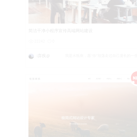
详情
预览
后台试用
简洁干净小程序宣传高端网站建设
22242
0
i弃疾@
我是水瓶座，愿“你”坦荡走过自己漫长的一