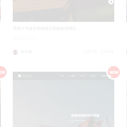
详情
预览
后台试用
高端大气绿色新能源太阳能发电网站设计
21524
1
水大钞
生
以梦为马，不负韶华