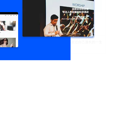
小程序一站式解决方案高端网站建设
18721
0
i弃疾@
我是水瓶座，愿“你”坦荡走过自己漫长的一生