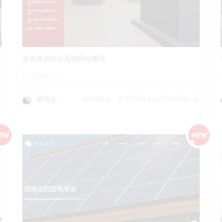
详情
预览
后台试用
展览展会行业高端网站建设
22434
0
i弃疾@
生
我是水瓶座，愿“你”坦荡走过自己漫长的一生