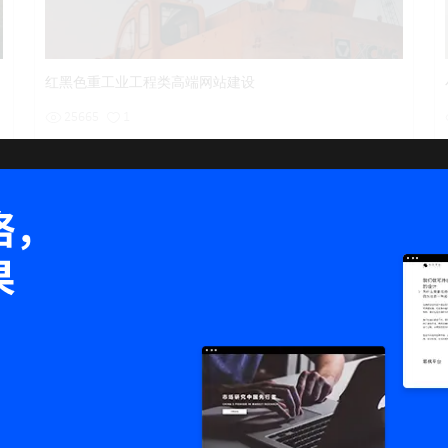
详情
预览
后台试用
红黑色重工业工程类高端网站建设
25665
1
关小关
间
从无法遇见的角度来看某件事物！
详情
预览
后台试用