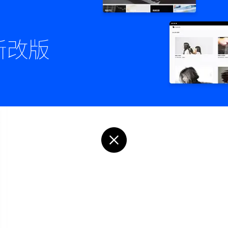
传统绿色应用治愈APP网站建设
19242
4
关小关
！
从无法遇见的角度来看某件事物！