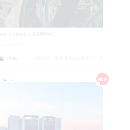
详情
预览
后台试用
智能自动驾驶行业高端网站建设
27132
1
i弃疾@
我是水瓶座，愿“你”坦荡走过自己漫长的一生