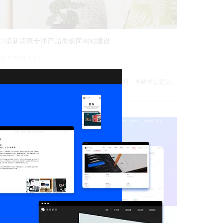
详情
预览
后台试用
小清新清爽干净产品类极简网站建设
23963
2
沈行之
石头是材料，神殿才是意义。
详情
预览
后台试用