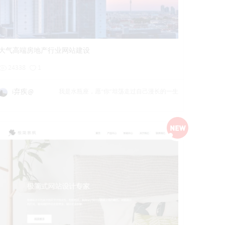
详情
预览
后台试用
大气高端房地产行业网站建设
24338
1
i弃疾@
我是水瓶座，愿“你”坦荡走过自己漫长的一生