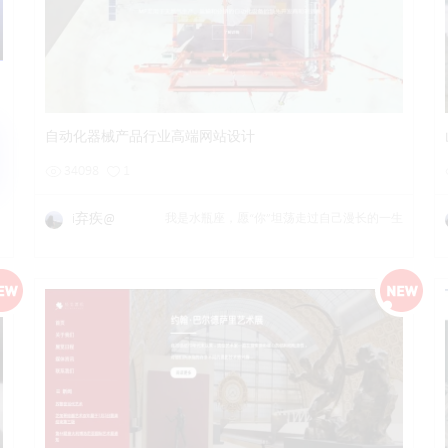
详情
预览
后台试用
自动化器械产品行业高端网站设计
34098
1
i弃疾@
我是水瓶座，愿“你”坦荡走过自己漫长的一生