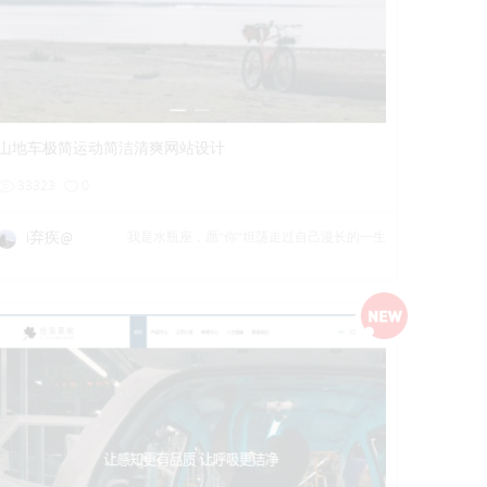
详情
预览
后台试用
山地车极简运动简洁清爽网站设计
33323
0
i弃疾@
我是水瓶座，愿“你”坦荡走过自己漫长的一生