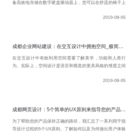
备高效地存储在数字硬盘驱动器上，您可以在舒适的椅子上
休息时使用。为什么设计师会使用其他任何设计？好吧，也
2019-08-05
许计算机并不是他们被大肆宣传的全方位设备。也许有些东
西是他们做不到的。
成都企业网站建设：在交互设计中拥抱空间_极简慕枫
在交互设计中有效利用空间需要了解美学，功能和人类行
为。实际上，空间设计是语言和视觉的更具风格的维度之间
的联系 - 以及响应性，时间和用户行为中更实际的维度。空
2019-08-05
间存在于中间的某个位置，处理频谱两侧的问题。
成都网页设计：5个简单的UX原则来指导您的产品设计_极简慕枫
为了帮助您的产品保持正确的路径，我汇总了一系列用于指
导设计过程的5个UX原则。了解如何以及为何做出用户体验
决策在向团队中的其他人解释事情方面有很长的路要走，这