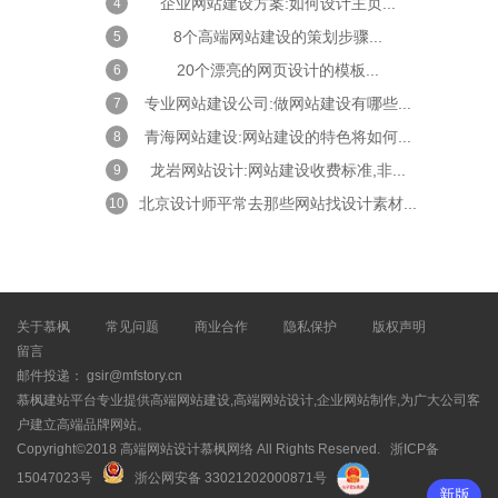
企业网站建设方案:如何设计主页...
4
8个高端网站建设的策划步骤...
5
20个漂亮的网页设计的模板...
6
专业网站建设公司:做网站建设有哪些...
7
青海网站建设:网站建设的特色将如何...
8
龙岩网站设计:网站建设收费标准,非...
9
北京设计师平常去那些网站找设计素材...
10
关于慕枫
常见问题
商业合作
隐私保护
版权声明
留言
邮件投递： gsir@mfstory.cn
慕枫建站平台专业提供高端网站建设,高端网站设计,企业网站制作,为广大公司客
户建立高端品牌网站。
Copyright©2018 高端网站设计慕枫网络 All Rights Reserved.
浙ICP备
15047023号
浙公网安备 33021202000871号
新版