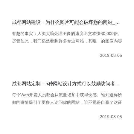
成都网站建设：为什么图片可能会破坏您的网站_极简慕枫
有趣的事​实：人类大脑处理图像的速度比文本快60,000倍。
尽管如此，我们仍然看到许多专业网站，其唯一的图像内容
是标题和广告。像Tumblr和Pinterest这样的视觉眼镜只是利
2019-08-05
用人类大脑的工作方式，使它们不仅非常受欢迎，而且比普
通博客更具吸引力。
成都网站定制：5种网站设计方式可以鼓励访问者花更多钱_极简慕枫
每个Web开发人员都会从流量增加中获得快感。谁知道你所
做的事情吸引了更多人访问你的网站，谁不觉得自豪？这证
明你做出了明智的决定。
2019-08-05