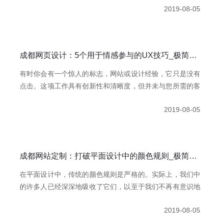
2019-08-05
使得将所述用户体验决策纳入最终产品的过程更加漫长。
成都网页设计：5个用于情感参与的UX技巧_极简慕枫
有时你会有一个惊人的标志，网站或设计经验，它只是没有
点击。这项工作具有创新性和清晰度，但并未与您所需的客
户建立情感联系。什么是生意？你必须深入挖掘一下。最好
2019-08-05
的设计并不仅仅是那些看起来时尚且代表其品牌的设计。他
们更进一步 - 他们进入了客户的心中
成都网站定制：打破平面设计中的颜色规则_极简慕枫
在平面设计中，传统的颜色规则是严格的。实际上，我们中
的许多人已经深深地吸收了它们，以至于我们不再有意识地
认识到我们何时追随它们。
2019-08-05