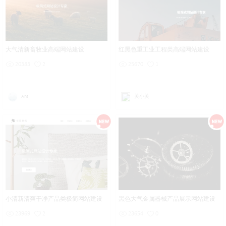
大气清新畜牧业高端网站建设
红黑色重工业工程类高端网站建设
20383
2
25670
1
Ant
关小关
小清新清爽干净产品类极简网站建设
黑色大气金属器械产品展示网站建设
23969
2
23654
0