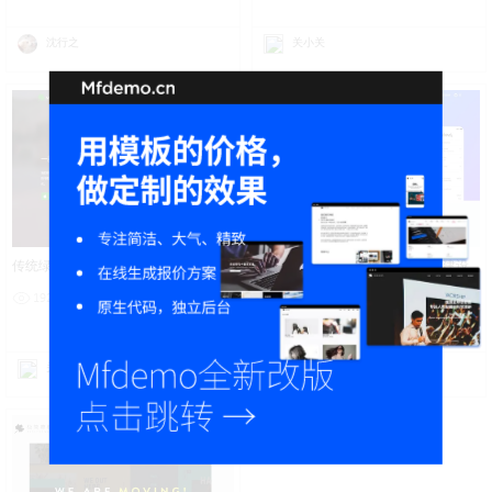
沈行之
关小关
传统绿色应用治愈APP网站建设
小程序一站式解决方案高端网站建设
19243
4
18722
0
关小关
i弃疾@