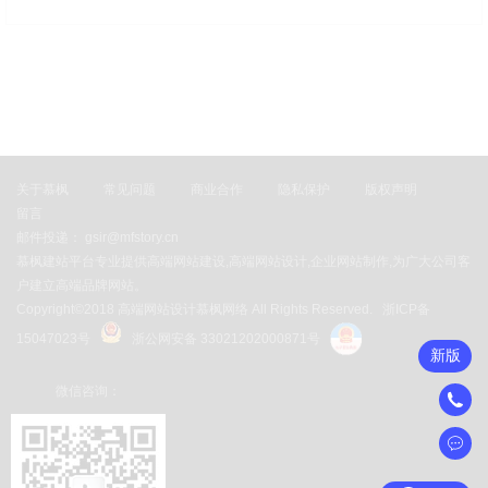
关于慕枫
常见问题
商业合作
隐私保护
版权声明
留言
邮件投递： gsir@mfstory.cn
慕枫建站平台专业提供高端网站建设,高端网站设计,企业网站制作,为广大公司客
户建立高端品牌网站。
Copyright©2018 高端网站设计慕枫网络 All Rights Reserved.
浙ICP备
15047023号
浙公网安备 33021202000871号
新版
微信咨询：